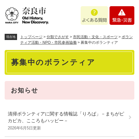
ペ
メニューを飛ばして本文へ
よ
緊
ー
く
急
ジ
あ
・
の
る
災
先
質
害
頭
トップページ
>
分類でさがす
>
市民活動・文化・スポーツ
>
ボラン
現在地
問
で
ティア活動・NPO・市民参画協働
>
募集中のボランティア
す
本
。
募集中のボランティア
文
お知らせ
清掃ボランティアに関する情報誌「りろぱ」－まちがピ
カピカ、こころもハッピー－
2026年6月5日更新