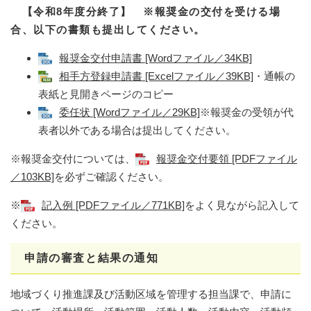
【令和8年度分終了】 ※報奨金の交付を受ける場
合、以下の書類も提出してください。
報奨金交付申請書 [Wordファイル／34KB]
相手方登録申請書 [Excelファイル／39KB]
・通帳の
表紙と見開きページのコピー
委任状 [Wordファイル／29KB]
※報奨金の受領が代
表者以外である場合は提出してください。
※報奨金交付については、
報奨金交付要領 [PDFファイル
／103KB]
を必ずご確認ください。
※
記入例 [PDFファイル／771KB]
をよく見ながら記入して
ください。
申請の審査と結果の通知
地域づくり推進課及び活動区域を管理する担当課で、申請に