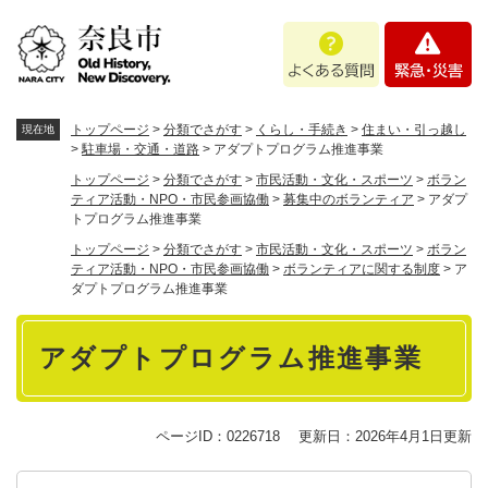
ペ
メニューを飛ばして本文へ
よ
緊
ー
く
急
ジ
あ
・
の
る
災
先
質
害
頭
トップページ
>
分類でさがす
>
くらし・手続き
>
住まい・引っ越し
現在地
問
で
>
駐車場・交通・道路
>
アダプトプログラム推進事業
す
トップページ
>
分類でさがす
>
市民活動・文化・スポーツ
>
ボラン
。
ティア活動・NPO・市民参画協働
>
募集中のボランティア
>
アダプ
トプログラム推進事業
トップページ
>
分類でさがす
>
市民活動・文化・スポーツ
>
ボラン
ティア活動・NPO・市民参画協働
>
ボランティアに関する制度
>
ア
ダプトプログラム推進事業
本
アダプトプログラム推進事業
文
ページID：0226718
更新日：2026年4月1日更新