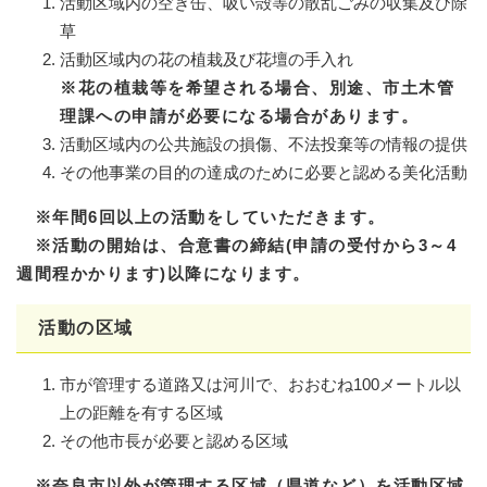
活動区域内の空き缶、吸い殻等の散乱ごみの収集及び除
草
活動区域内の花の植栽及び花壇の手入れ
※花の植栽等を希望される場合、別途、市土木管
理課への申請が必要になる場合があります。
活動区域内の公共施設の損傷、不法投棄等の情報の提供
その他事業の目的の達成のために必要と認める美化活動
※年間6回以上の活動をしていただきます。
※活動の開始は、合意書の締結(申請の受付から3～4
週間程かかります)以降になります。
活動の区域
市が管理する道路又は河川で、おおむね100メートル以
上の距離を有する区域
その他市長が必要と認める区域
※奈良市以外が管理する区域（県道など）を活動区域