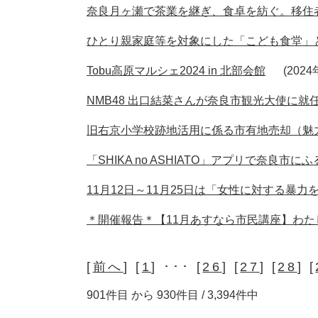
奈良月ヶ瀬で茶業を継ぎ、食卓を紡ぐ。移住
ひとり親家庭等を対象にした「こども食堂」と
Tobu高原マルシェ2024 in 北部会館
202
NMB48 出口結菜さんが奈良市観光大使に
旧右京小学校跡地活用に係る市有地売却（魅
「SHIKA no ASHIATO」アプリで奈良市
11月12日～11月25日は「女性に対する暴
＊開催報告＊【11月あすなら市民講座】わ
[
前へ
] [
1
] ･･･ [
26
] [
27
] [
28
] [
901件目 から 930件目 / 3,394件中