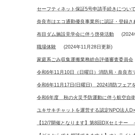
セーフティネット保証5号申請手続きについ
奈良市はエコ通勤優良事業所に認証・登録さ
布目ダム施設見学会に伴う啓発活動
202
職場体験
2024年11月28日更新
家庭系ごみ収集運搬業務総合評価審査委員会
令和6年11月10日（日曜日）消防局・奈良
令和6年11月17日(日曜日) 2024消防フェア
令和6年度 秋の火災予防運動に伴う航空自
ユキサキチャットを運営する認定NPO法人D×
【12/7開催となります】第8回DXセミナー ～Jira