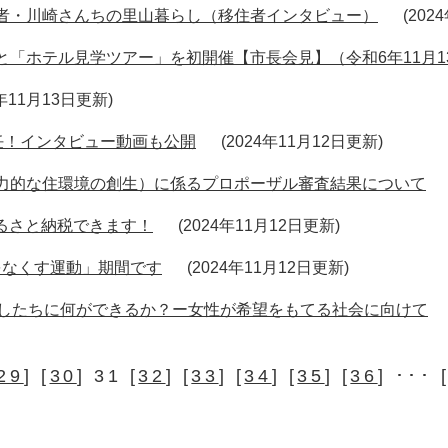
者・川崎さんちの里山暮らし（移住者インタビュー）
202
「ホテル見学ツアー」を初開催【市長会見】（令和6年11月1
4年11月13日更新
就任！インタビュー動画も公開
2024年11月12日更新
力的な住環境の創生）に係るプロポーザル審査結果について
にふるさと納税できます！
2024年11月12日更新
力をなくす運動」期間です
2024年11月12日更新
たしたちに何ができるか？ー女性が希望をもてる社会に向けて
29
] [
30
] 31 [
32
] [
33
] [
34
] [
35
] [
36
] ･･･ 