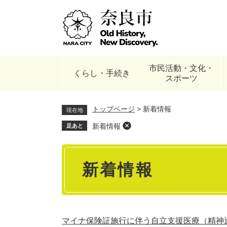
ペ
ー
ジ
の
先
頭
市民活動・文化・
で
くらし・手続き
スポーツ
す
。
トップページ
>
新着情報
現在地
新着情報
足あと
本
新着情報
文
マイナ保険証施行に伴う自立支援医療（精神