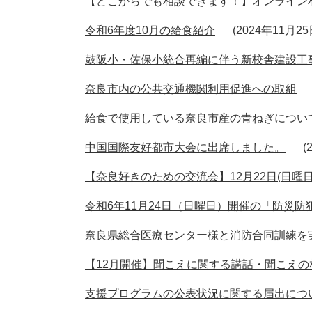
【どこからでも相談できます！】オンライン
令和6年度10月の給食紹介
2024年11月2
鼓阪小・佐保小統合再編に伴う新校舎建設工
奈良市内の公共交通機関利用促進への取組
給食で使用している奈良市産の青ねぎについ
中国国際友好都市大会に出席しました。
【奈良好きのための交流会】12月22日(日曜日)
令和6年11月24日（日曜日）開催の「防災防
奈良県総合医療センター様と消防合同訓練を
【12月開催】聞こえに関する講話・聞こえの
支援プログラムの公表状況に関する届出につ