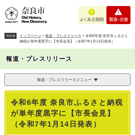
ペ
メニューを飛ばして本文へ
よ
緊
ー
く
急
ジ
あ
・
の
る
災
先
質
害
頭
トップページ
>
報道・プレスリリース
>
令和6年度 奈良市ふるさと
現在地
問
で
納税が単年度黒字に【市長会見】（令和7年1月14日発表）
す
。
報道・プレスリリース
報道・プレスリリースメニュー
本
令和6年度 奈良市ふるさと納税
文
が単年度黒字に【市長会見】
（令和7年1月14日発表）