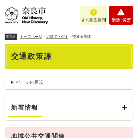
ペ
メニューを飛ばして本文へ
よ
緊
ー
く
急
ジ
あ
・
の
る
災
先
質
害
頭
トップページ
>
組織でさがす
>
交通政策課
現在地
問
で
本
す
交通政策課
。
文
ページ内目次
新着情報
地域公共交通関連