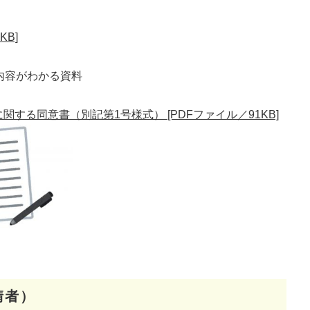
KB]
内容がわかる資料
する同意書（別記第1号様式） [PDFファイル／91KB]
請者）