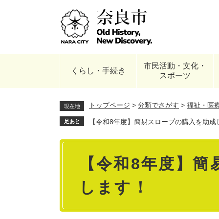
ペ
ー
ジ
の
先
頭
市民活動・文化・
で
くらし・手続き
スポーツ
す
。
トップページ
>
分類でさがす
>
福祉・医
現在地
【令和8年度】簡易スロープの購入を助成
足あと
本
【令和8年度】簡
文
します！