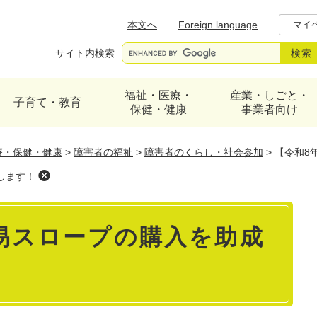
メニューを飛ばして本文へ
本文へ
Foreign language
マイ
サイト内検索
福祉・医療・
産業・しごと・
子育て・教育
保健・健康
事業者向け
療・保健・健康
>
障害者の福祉
>
障害者のくらし・社会参加
>
【令和8
します！
易スロープの購入を助成