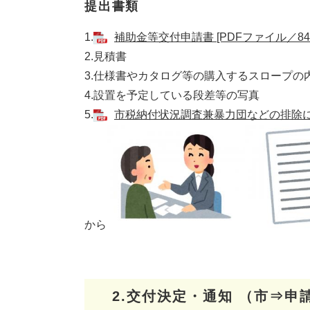
提出書類
1.
補助金等交付申請書 [PDFファイル／84
2.見積書
3.仕様書やカタログ等の購入するスロープの
4.設置を予定している段差等の写真
5.
市税納付状況調査兼暴力団などの排除に関
から
2.交付決定・通知 （市⇒申