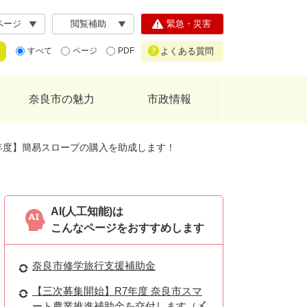
ページ
閲覧補助
緊急・災害
よくある質問
すべて
ページ
PDF
奈良市の魅力
市政情報
年度】簡易スロープの購入を助成します！
AI(人工知能)は
こんなページをおすすめします
奈良市修学旅行支援補助金
【三次募集開始】R7年度 奈良市スマ
ート農業推進補助金を交付します（〆