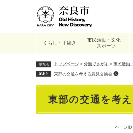
ペ
ー
ジ
の
先
頭
市民活動・文化・
で
くらし・手続き
スポーツ
す
。
トップページ
>
分類でさがす
>
市民活動
現在地
東部の交通を考える意見交換会
足あと
本
東部の交通を考え
文
ページID：