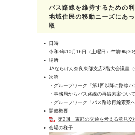
バス路線を維持するための利
​地域住民の移動ニーズにあ
取
日時
令和3年10月16日（土曜日）午前9時30
場所
JAならけん奈良東部支店2階大会議室（奈
次第
・グループワーク「第1回以降に路線バ
・事務局からバス路線の再編素案つい
・グループワーク「バス路線再編素案
開催概要
第2回 東部の交通を考える意見交換会
会場の様子