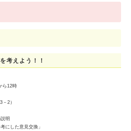
を考えよう！！
から12時
3－2）
の説明
参考にした意見交換」