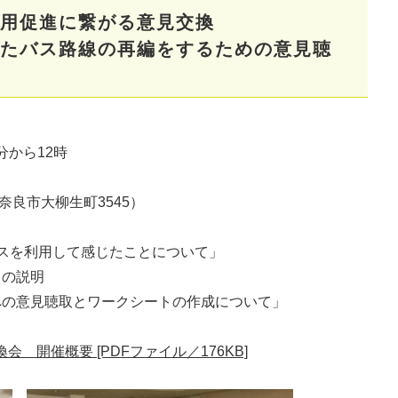
用促進に繋がる意見交換
ったバス路線の再編をするための意見聴
分から12時
良市大柳生町3545）​
スを利用して感じたことについて」
ての説明
への意見聴取とワークシートの作成について」
 開催概要 [PDFファイル／176KB]