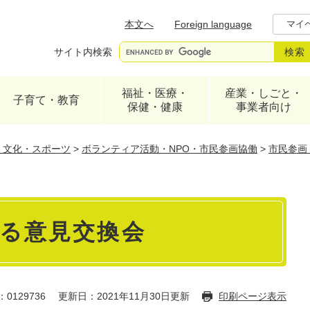
メニューを飛ばして本文へ
本文へ
Foreign language
マイ
サイト内検索
福祉・医療・
産業・しごと・
子育て・教育
保健・健康
事業者向け
・文化・スポーツ
>
ボランティア活動・NPO・市民参画協働
>
市民参画
る意見交換会
0129736
更新日：2021年11月30日更新
印刷ページ表示