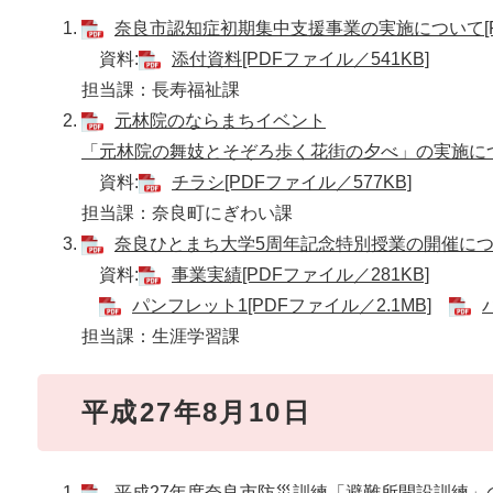
奈良市認知症初期集中支援事業の実施について[PD
資料:
添付資料[PDFファイル／541KB]
担当課：長寿福祉課
元林院のならまちイベント
「元林院の舞妓とそぞろ歩く花街の夕べ」の実施について
資料:
チラシ[PDFファイル／577KB]
担当課：奈良町にぎわい課
奈良ひとまち大学5周年記念特別授業の開催について
資料:
事業実績[PDFファイル／281KB]
パンフレット1[PDFファイル／2.1MB]
担当課：生涯学習課
平成27年8月10日
平成27年度奈良市防災訓練「避難所開設訓練」の実