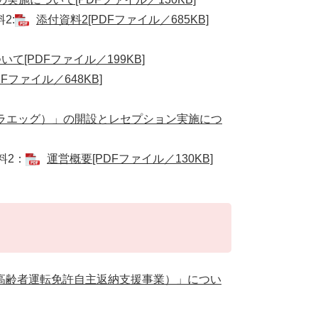
2:
添付資料2[PDFファイル／685KB]
[PDFファイル／199KB]
ファイル／648KB]
ナラエッグ）」の開設とレセプション実施につ
2：
運営概要[PDFファイル／130KB]
高齢者運転免許自主返納支援事業）」につい