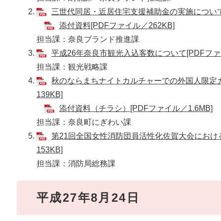
三世代同居・近居住宅支援補助金の実施について[P
添付資料[PDFファイル／262KB]
担当課：奈良ブランド推進課
平成26年奈良市観光入込客数について[PDFファイ
担当課：観光戦略課
秋のならまちナイトカルチャーでの外国人限定カ
139KB]
添付資料（チラシ）[PDFファイル／1.6MB]
担当課：奈良町にぎわい課
第21回全国女性消防団員活性化佐賀大会におけ
153KB]
担当課：消防局総務課
平成27年8月24日