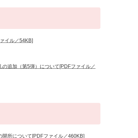
イル／54KB]
の追加（第5弾）について[PDFファイル／
所について[PDFファイル／460KB]