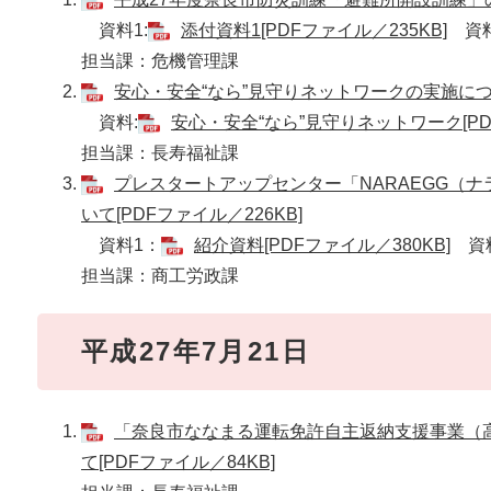
資料1:
添付資料1[PDFファイル／235KB]
資料
担当課：危機管理課
安心・安全“なら”見守りネットワークの実施について
資料:
安心・安全“なら”見守りネットワーク[PDF
担当課：長寿福祉課
プレスタートアップセンター「NARAEGG（
いて[PDFファイル／226KB]
資料1：
紹介資料[PDFファイル／380KB]
資料
担当課：商工労政課
平成27年7月21日
「奈良市ななまる運転免許自主返納支援事業（
て[PDFファイル／84KB]