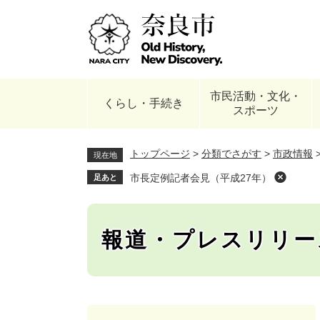
ペ
ー
ジ
の
先
頭
市民活動・文化・
で
くらし・手続き
スポーツ
す
。
トップページ
>
分類でさがす
>
市政情報
現在地
市長定例記者会見（平成27年）
足あと
報道・プレスリリー