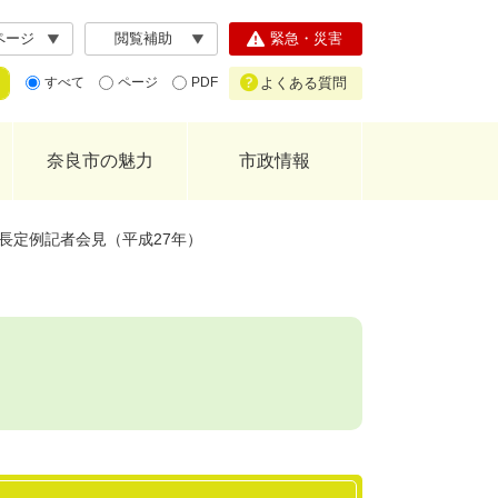
ページ
閲覧補助
緊急・災害
よくある質問
すべて
ページ
PDF
奈良市の魅力
市政情報
長定例記者会見（平成27年）