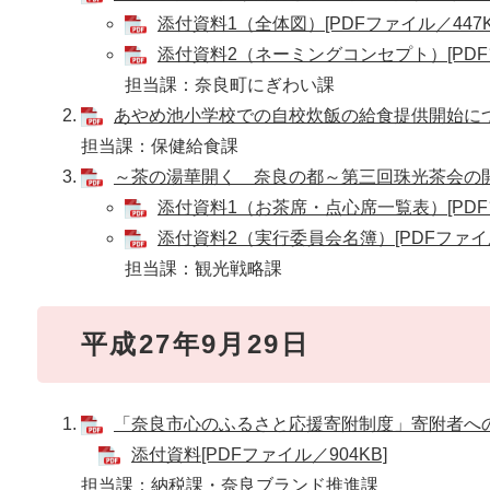
添付資料1（全体図）[PDFファイル／447K
添付資料2（ネーミングコンセプト）[PDFフ
担当課：奈良町にぎわい課
あやめ池小学校での自校炊飯の給食提供開始について
担当課：保健給食課
～茶の湯華開く 奈良の都～第三回珠光茶会の開催に
添付資料1（お茶席・点心席一覧表）[PDFフ
添付資料2（実行委員会名簿）[PDFファイル
担当課：観光戦略課
平成27年9月29日
「奈良市心のふるさと応援寄附制度」寄附者へのお礼
添付資料[PDFファイル／904KB]
担当課：納税課・奈良ブランド推進課