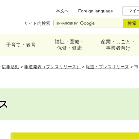
メニューを飛ばして本文へ
本文へ
Foreign language
マイ
サイト内検索
福祉・医療・
産業・しごと・
子育て・教育
保健・健康
事業者向け
>
広報活動
>
報道発表（プレスリリース）
>
報道・プレスリリース
>
市
ス
本