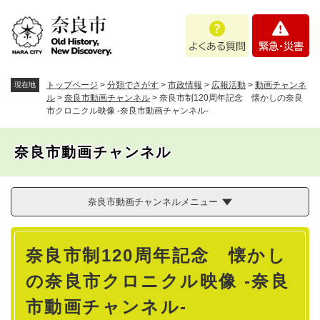
ペ
メニューを飛ばして本文へ
よ
緊
ー
く
急
ジ
あ
・
の
る
災
先
質
害
頭
トップページ
>
分類でさがす
>
市政情報
>
広報活動
>
動画チャンネ
現在地
問
で
ル
>
奈良市動画チャンネル
>
奈良市制120周年記念 懐かしの奈良
市クロニクル映像 -奈良市動画チャンネル-
す
。
奈良市動画チャンネル
奈良市動画チャンネルメニュー
本
奈良市制120周年記念 懐かし
文
の奈良市クロニクル映像 -奈良
市動画チャンネル-