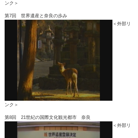
ンク＞
第7回 世界遺産と奈良の歩み
＜外部リ
ンク＞
第8回 21世紀の国際文化観光都市 奈良
＜外部リ