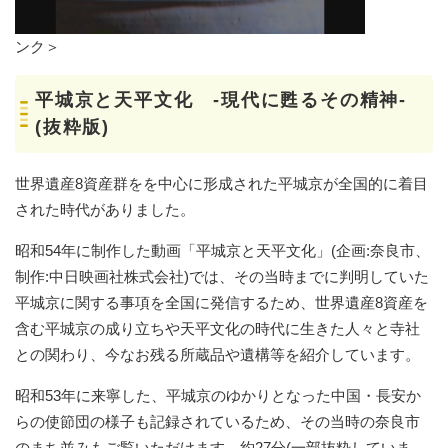
ンク＞
平城京と天平文化 -現代に甦るその精神-
(抜粋版)
世界遺産8資産群をを中心に形成された平城京が全国的に着目
された時代がありました。
昭和54年に制作した動画「平城京と天平文化」(企画:奈良市、
制作:中日映画社株式会社)では、その当時までに判明していた
平城京に関する事項を全国に発信するため、世界遺産8資産を
含む平城京の成り立ちや天平文化の時代に生きた人々と寺社
との関わり、今なお残る所蔵品や遺構等を紹介しています。
昭和53年に来寧した、平城京のゆかりとなった中国・長安か
らの使節団の様子も記録されているため、その当時の奈良市
のまち並みもご覧いただけます。約27分(一部抜粋していま