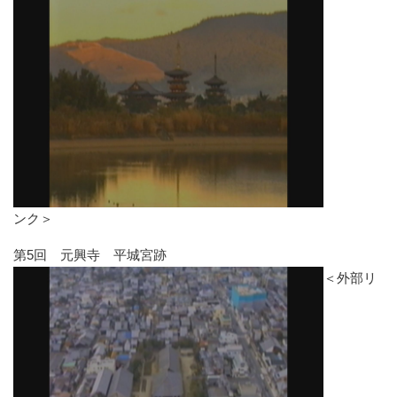
ンク＞
第5回 元興寺 平城宮跡
＜外部リ