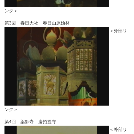
ンク＞
第3回 春日大社 春日山原始林
＜外部リ
ンク＞
第4回 薬師寺 唐招提寺
＜外部リ