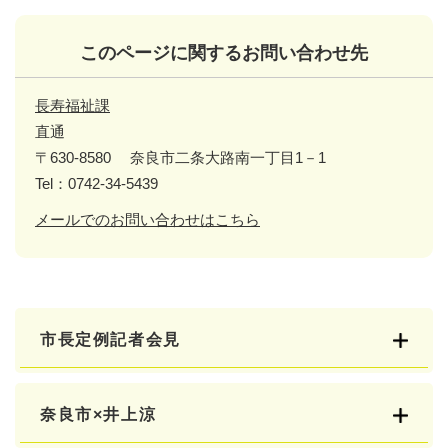
このページに関するお問い合わせ先
長寿福祉課
直通
〒630-8580
奈良市二条大路南一丁目1－1
Tel：0742-34-5439
メールでのお問い合わせはこちら
市長定例記者会見
奈良市×井上涼