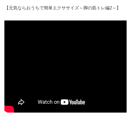
【元気ならおうちで簡単エクササイズ～脚の筋トレ編2～】