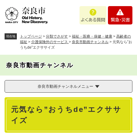
ペ
メニューを飛ばして本文へ
よ
緊
ー
く
急
ジ
あ
・
の
る
災
先
質
害
頭
トップページ
>
分類でさがす
>
福祉・医療・保健・健康
>
高齢者の
現在地
問
で
福祉
>
介護保険外のサービス
>
奈良市動画チャンネル
>
元気なら”お
うちde”エクササイズ
す
。
奈良市動画チャンネル
奈良市動画チャンネルメニュー
本
元気なら”おうちde”エクササ
文
イズ