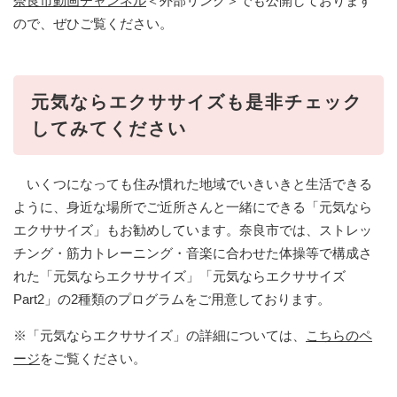
奈良市動画チャンネル
＜外部リンク＞
でも公開しております
ので、ぜひご覧ください。
元気ならエクササイズも是非チェック
してみてください
いくつになっても住み慣れた地域でいきいきと生活できる
ように、身近な場所でご近所さんと一緒にできる「元気なら
エクササイズ」もお勧めしています。奈良市では、ストレッ
チング・筋力トレーニング・音楽に合わせた体操等で構成さ
れた「元気ならエクササイズ」「元気ならエクササイズ
Part2」の2種類のプログラムをご用意しております。
※「元気ならエクササイズ」の詳細については、
こちらのペ
ージ
をご覧ください。