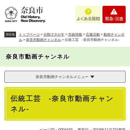
ペ
メニューを飛ばして本文へ
よ
緊
ー
く
急
ジ
あ
・
の
る
災
先
質
害
頭
トップページ
>
分類でさがす
>
市政情報
>
広報活動
>
動画チャンネ
現在地
問
で
ル
>
奈良市動画チャンネル
>
伝統工芸 ‐奈良市動画チャンネル‐
す
。
奈良市動画チャンネル
奈良市動画チャンネルメニュー
本
伝統工芸 ‐奈良市動画チャン
文
ネル‐
ページID：0004443
更新日：2019年11月7日更新