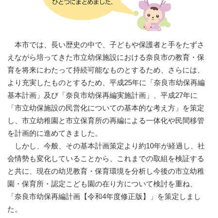
本市では、長い歴史の中で、子どもや保護者と手をたずさ
えながら培ってきた市立幼保施設における奈良市の教育・保
育を将来にわたって持続可能なものとするため、さらには、
より充実したものとするため、平成25年に「奈良市幼保再編
基本計画」及び「奈良市幼保再編実施計画」、平成27年に
「市立幼保施設の民営化についての基本的な考え方」を策定
し、市立幼稚園と市立保育所の再編による一体化や民間移管
を計画的に進めてきました。
しかし、今般、その基本計画策定より約10年が経過し、社
会情勢も変化していることから、これまでの取組を検証する
と共に、現在の幼児教育・保育環境を分析し今後の市立幼稚
園・保育所・認定こども園の在り方について検討を重ね、
「奈良市幼保再編計画【令和4年度修正版】」を策定しまし
た。