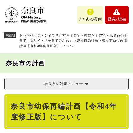
ペ
メニューを飛ばして本文へ
よ
緊
ー
く
急
ジ
あ
・
の
る
災
先
質
害
頭
トップページ
>
分類でさがす
>
子育て・教育
>
子育て
>
奈良市の子
現在地
問
で
育て応援サイト「子育て＠なら」
>
奈良市の計画
>
奈良市幼保再編
計画【令和4年度修正版】について
す
。
奈良市の計画
奈良市の計画メニュー
本
奈良市幼保再編計画【令和4年
文
度修正版】について