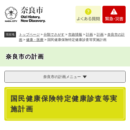
ペ
メニューを飛ばして本文へ
よ
緊
ー
く
急
ジ
あ
・
の
る
災
先
質
害
頭
トップページ
>
分類でさがす
>
市政情報
>
計画
>
計画
>
奈良市の計
現在地
問
で
画
>
健康・医療
>
国民健康保険特定健康診査等実施計画
す
。
奈良市の計画
奈良市の計画メニュー
本
国民健康保険特定健康診査等実
文
施計画