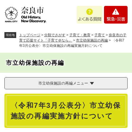
ペ
メニューを飛ばして本文へ
よ
緊
ー
く
急
ジ
あ
・
の
る
災
先
質
害
頭
トップページ
>
分類でさがす
>
子育て・教育
>
子育て
>
奈良市の子
現在地
問
で
育て応援サイト「子育て＠なら」
>
市立幼保施設の再編
>
〈令和7
年3月公表分〉市立幼保施設の再編実施方針について
す
。
市立幼保施設の再編
市立幼保施設の再編メニュー
本
〈令和7年3月公表分〉市立幼保
文
施設の再編実施方針について