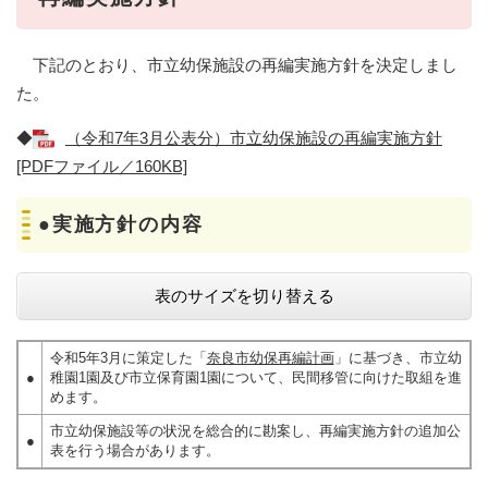
下記のとおり、市立幼保施設の再編実施方針を決定しまし
た。
◆
（令和7年3月公表分）市立幼保施設の再編実施方針
[PDFファイル／160KB]
●実施方針の内容
表のサイズを切り替える
令和5年3月に策定した「
奈良市幼保再編計画
」に基づき、市立幼
●
稚園1園及び市立保育園1園について、民間移管に向けた取組を進
めます。
市立幼保施設等の状況を総合的に勘案し、再編実施方針の追加公
●
表を行う場合があります。