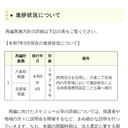
● 進捗状況について
再編実施方針の詳細は下記の表をご覧ください。
【令和7年3月現在の進捗状況について】
再編対
移行年
対
備考
象園
月
象
1
六条幼
号
令和9
稚園
民間活力を活用し、六条二丁目地
2
1
年
内の市有地において施設統合によ
号
る幼保連携型認定こども園へ移行
京西保
4月
3
育園
号
再編に向けたスケジュール等の詳細については、保護者や
地域の方々に説明会を開催するなど、きめ細かな説明を行っ
ていきます。なお、各園の開園時期は、法人選定に要する期