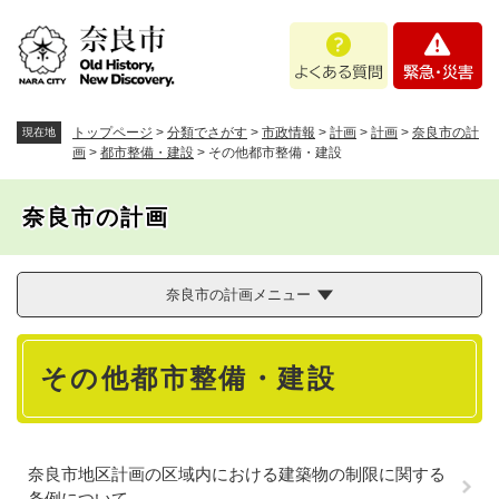
ペ
メニューを飛ばして本文へ
よ
緊
ー
く
急
ジ
あ
・
の
る
災
先
質
害
頭
トップページ
>
分類でさがす
>
市政情報
>
計画
>
計画
>
奈良市の計
現在地
問
で
画
>
都市整備・建設
>
その他都市整備・建設
す
。
奈良市の計画
奈良市の計画メニュー
本
その他都市整備・建設
文
奈良市地区計画の区域内における建築物の制限に関する
条例について