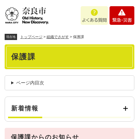
ペ
メニューを飛ばして本文へ
よ
緊
ー
く
急
ジ
あ
・
の
る
災
先
質
害
頭
トップページ
>
組織でさがす
>
保護課
現在地
問
で
本
す
保護課
。
文
ページ内目次
新着情報
保護課からのお知らせ