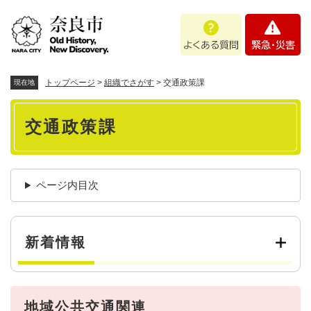
ペ
メニューを飛ばして本文へ
よ
緊
ー
く
急
ジ
あ
・
の
る
災
先
質
害
頭
トップページ
>
組織でさがす
>
交通政策課
現在地
問
で
本
す
交通政策課
。
文
ページ内目次
新着情報
地域公共交通関連