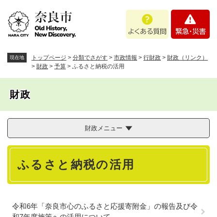
ペ
メニューを飛ばして本文へ
よ
緊
ー
く
急
ジ
あ
・
の
る
災
先
質
害
頭
トップページ
>
分類でさがす
>
市政情報
>
行財政
>
財政（リンク）
現在地
問
で
>
財政
>
予算
>
ふるさと納税の活用
す
。
財政
財政メニュー
本
ふるさと納税の活用
文
令和6年「奈良市心のふるさと応援寄附金」の報告及び令
和7年度施策への活用について