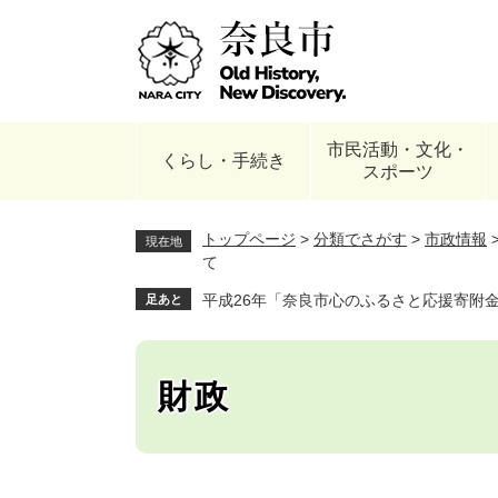
ペ
ー
ジ
の
先
頭
市民活動・文化・
で
くらし・手続き
スポーツ
す
。
トップページ
>
分類でさがす
>
市政情報
現在地
て
平成26年「奈良市心のふるさと応援寄附
足あと
財政