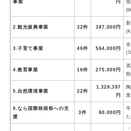
事業
円
(
2.観光振興事業
32件
387,000円
(
3.子育て事業
46件
564,000円
(
英
4.教育事業
16件
275,000円
助
1,329,397
陶
5.自然環境事業
22件
円
業
6.なら国際映画祭への支
平
3件
60,000円
援
た
「