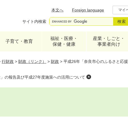
メニューを飛ばして本文へ
本文へ
Foreign language
マイ
サイト内検索
福祉・医療・
産業・しごと・
子育て・教育
保健・健康
事業者向け
>
行財政
>
財政（リンク）
>
財政
>
平成26年「奈良市心のふるさと応
金」の報告及び平成27年度施策への活用について