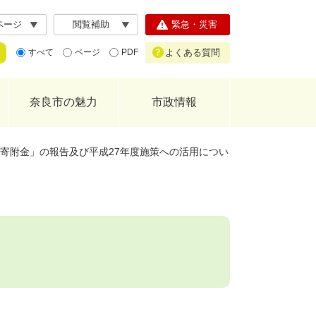
ページ
閲覧補助
緊急・災害
よくある質問
すべて
ページ
PDF
奈良市の魅力
市政情報
援寄附金」の報告及び平成27年度施策への活用につい