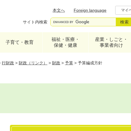
メニューを飛ばして本文へ
本文へ
Foreign language
マイ
サイト内検索
福祉・医療・
産業・しごと・
子育て・教育
保健・健康
事業者向け
>
行財政
>
財政（リンク）
>
財政
>
予算
>
予算編成方針
本