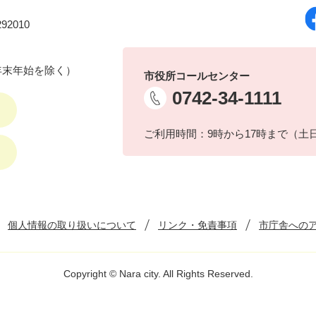
92010
年末年始を除く）
市役所コールセンター
0742-34-1111
ご利用時間：9時から17時まで（土
個人情報の取り扱いについて
リンク・免責事項
市庁舎への
Copyright © Nara city. All Rights Reserved.