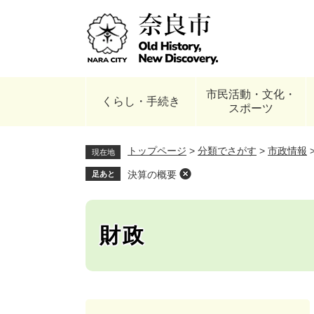
ペ
ー
ジ
の
先
頭
市民活動・文化・
で
くらし・手続き
スポーツ
す
。
トップページ
>
分類でさがす
>
市政情報
現在地
決算の概要
足あと
財政