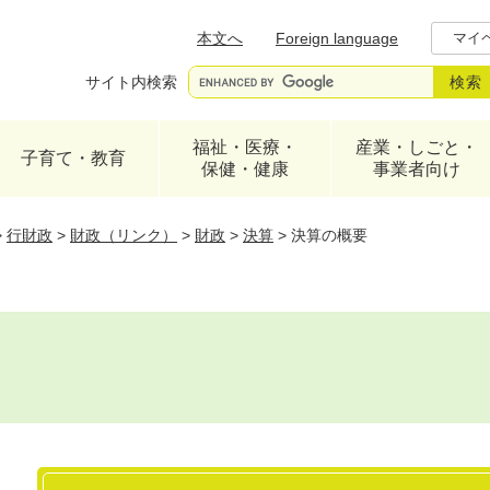
メニューを飛ばして本文へ
本文へ
Foreign language
マイ
サイト内検索
福祉・医療・
産業・しごと・
子育て・教育
保健・健康
事業者向け
>
行財政
>
財政（リンク）
>
財政
>
決算
>
決算の概要
本