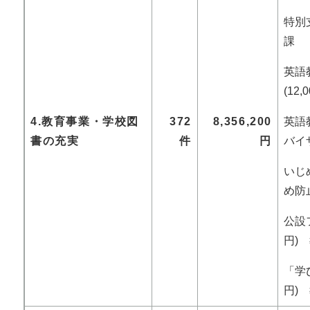
特別支
課
英語
(12
4.教育事業・学校図
372
8,356,200
英語
書の充実
件
円
バイザ
いじめ
め防
公設フ
円)
「学び
円)