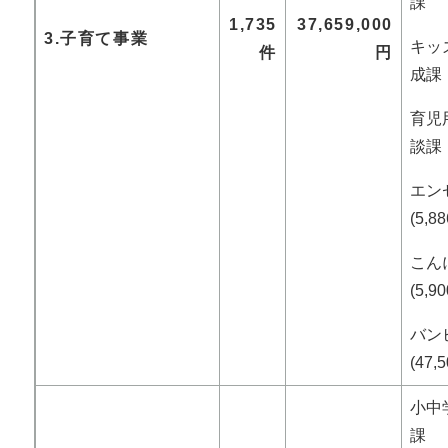
課
1,735
37,659,000
3.子育て事業
キッズ
件
円
成課
育児用
談課
エン
(5,
こん
(5,
バン
(47
小中学
課