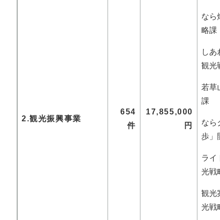
なら燈
略課
しあ
観光
若草山
課
654
17,855,000
2.観光振興事業
なら
件
円
歩」
ライ
光戦
観光
光戦