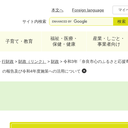
メニューを飛ばして本文へ
本文へ
Foreign language
マイ
サイト内検索
福祉・医療・
産業・しごと・
子育て・教育
保健・健康
事業者向け
>
行財政
>
財政（リンク）
>
財政
>
令和3年「奈良市心のふるさと応援
」の報告及び令和4年度施策への活用について
本