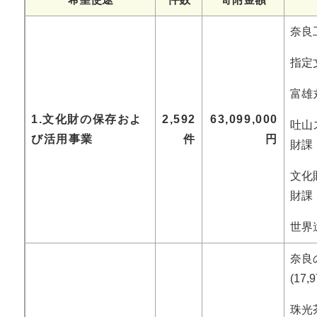
奈良工
指定文
富雄丸
1.文化財の保存およ
2,592
63,099,000
吐山ス
び活用事業
件
円
財課
文化財
財課
世界遺
奈良
(17
珠光茶