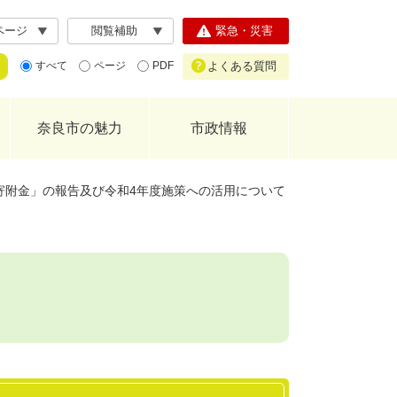
ページ
閲覧補助
緊急・災害
よくある質問
すべて
ページ
PDF
奈良市の魅力
市政情報
寄附金」の報告及び令和4年度施策への活用について