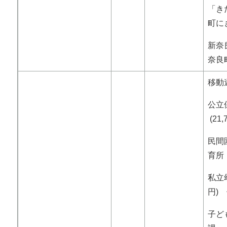
「き
町に
新奈
奈良
移動遊
公立
(21
民間園
育所
私立幼
円)
子ども