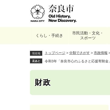
ペ
ー
ジ
の
先
頭
市民活動・文化・
で
くらし・手続き
スポーツ
す
。
トップページ
>
分類でさがす
>
市政情報
現在地
令和3年「奈良市心のふるさと応援寄附金
足あと
財政