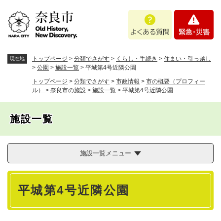
ペ
メニューを飛ばして本文へ
よ
緊
ー
く
急
ジ
あ
・
の
る
災
先
質
害
頭
トップページ
>
分類でさがす
>
くらし・手続き
>
住まい・引っ越し
現在地
問
で
>
公園
>
施設一覧
>
平城第4号近隣公園
す
トップページ
>
分類でさがす
>
市政情報
>
市の概要（プロフィー
。
ル）
>
奈良市の施設
>
施設一覧
>
平城第4号近隣公園
施設一覧
施設一覧メニュー
本
平城第4号近隣公園
文