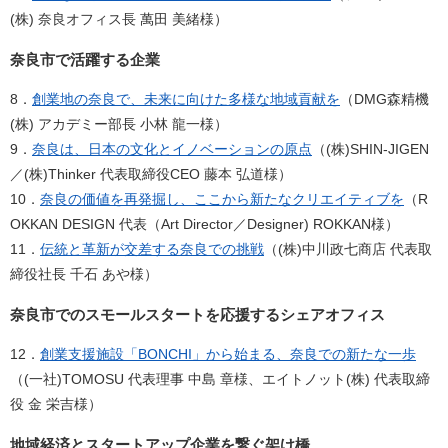
(株) 奈良オフィス長 萬田 美緒様）​
奈良市で活躍する企業
8．
創業地の奈良で、未来に向けた多様な地域貢献を
（DMG森精機
(株) アカデミー部長 小林 龍一様）
9．
奈良は、日本の文化とイノベーションの原点
（(株)SHIN-JIGEN
／(株)Thinker 代表取締役CEO 藤本 弘道様）
10．
奈良の価値を再発掘し、ここから新たなクリエイティブを
（R
OKKAN DESIGN 代表（Art Director／Designer) ROKKAN様）
11．
伝統と革新が交差する奈良での挑戦
（(株)中川政七商店 代表取
締役社長 千石 あや様）​​
奈良市でのスモールスタートを応援するシェアオフィス
12．
創業支援施設「BONCHI」から始まる、奈良での新たな一歩
（(一社)TOMOSU 代表理事 中島 章様、エイトノット(株) 代表取締
役 金 栄吉様）​
地域経済とスタートアップ企業を繋ぐ架け橋​