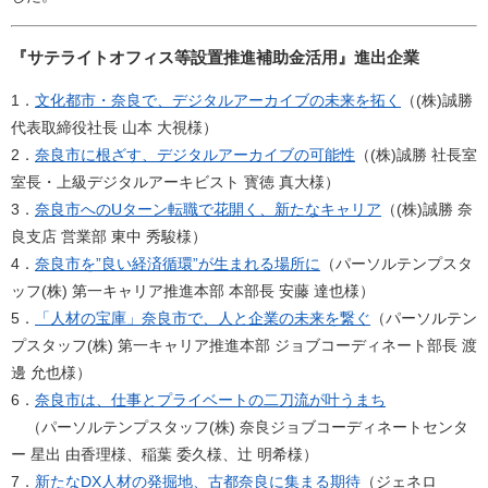
『サテライトオフィス等設置推進補助金活用』進出企業
1．
文化都市・奈良で、デジタルアーカイブの未来を拓く
（(株)誠勝
代表取締役社長 山本 大視様）
2．
奈良市に根ざす、デジタルアーカイブの可能性
（(株)誠勝 社長室
室長・上級デジタルアーキビスト 寳徳 真大様）​
3．
奈良市へのUターン転職で花開く、新たなキャリア
（(株)誠勝 奈
良支店 営業部 東中 秀駿様）​
4．
奈良市を”良い経済循環”が生まれる場所に
（パーソルテンプスタ
ッフ(株) 第一キャリア推進本部 本部長 安藤 達也様）​​
5．
「人材の宝庫」奈良市で、人と企業の未来を繋ぐ
（パーソルテン
プスタッフ(株) 第一キャリア推進本部 ジョブコーディネート部長 渡
邊 允也様）​
6．​​
奈良市は、仕事とプライベートの二刀流が叶うまち
（パーソルテンプスタッフ(株) 奈良ジョブコーディネートセンタ
ー 星出 由香理様、稲葉 委久様、辻 明希様）​
7．
新たなDX人材の発掘地、古都奈良に集まる期待
（ジェネロ