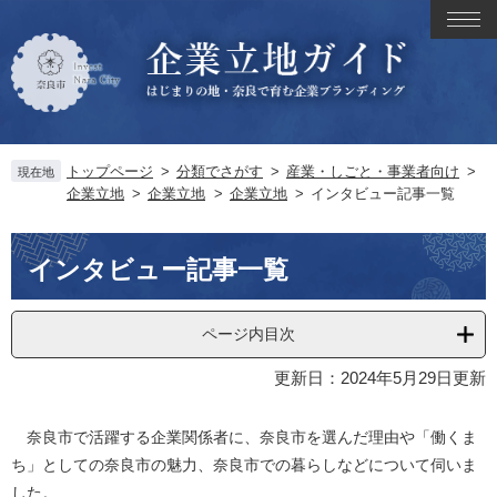
ペ
メ
メ
ー
ニ
ニ
ジ
ュ
ュ
の
ー
ー
先
を
頭
飛
で
ば
トップページ
>
分類でさがす
>
産業・しごと・事業者向け
>
す
し
現在地
企業立地
>
企業立地
>
企業立地
>
インタビュー記事一覧
。
て
本
文
本
インタビュー記事一覧
へ
文
ページ内目次
更新日：2024年5月29日更新
奈良市で活躍する企業関係者に、奈良市を選んだ理由や「働くま
ち」としての奈良市の魅力、奈良市での暮らしなどについて伺いま
した。