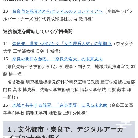
13．
奈良市を観光地からビジネスのフロンティアへ
（南都キャピタ
ルパートナーズ(株) 代表取締役社長 堺 敦行様）
連携協定を締結している学術機関
14．
奈良発 世界へ羽ばたく「女性理系人材」の新拠点
（​奈良女子
大学 工学部教授 長谷 圭城様）
15．
奈良の明日を創る、「奈良先端大」の未来志向
（奈良先端科学技術大学院大学 理事・副学長 地域共創推進室長 加
藤 博一様、
名誉教授 研究推進機構発酵科学研究室特任教授 産官学連携推進部
門長 高木 博史様、先端科学技術研究科 情報科学領域 助教 藤本 雄
一郎様）
16．
地域と共生する教育、「奈良高専」に見る未来像
（奈良工業高
等専門学校 情報工学科 准教授 上野 秀剛様）
1．文化都市・奈良で、デジタルアーカ
イブの未来を拓く