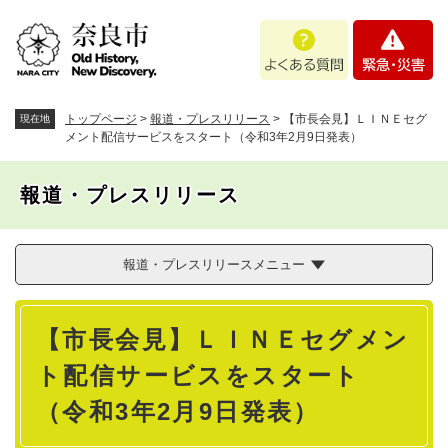
ペ
メニューを飛ばして本文へ
よ
緊
ー
く
急
ジ
あ
・
の
る
災
先
質
害
頭
トップページ
>
報道・プレスリリース
>
【市長会見】ＬＩＮＥセグ
現在地
問
で
メント配信サービスをスタート（令和3年2月9日発表）
す
。
報道・プレスリリース
報道・プレスリリースメニュー
本
【市長会見】ＬＩＮＥセグメン
文
ト配信サービスをスタート
（令和3年2月9日発表）