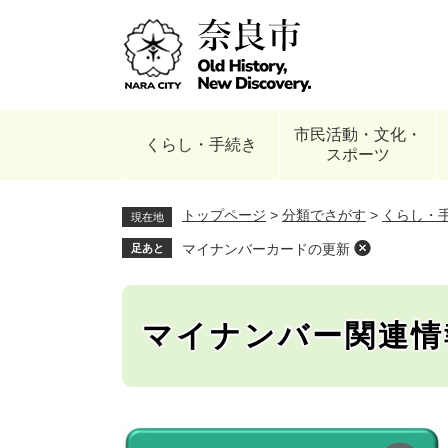
ペ
ー
ジ
の
先
頭
市民活動・文化・
で
くらし・手続き
スポーツ
す
。
トップページ
>
分類でさがす
>
くらし・
現在地
マイナンバーカードの更新
足あと
マイナンバー関連情