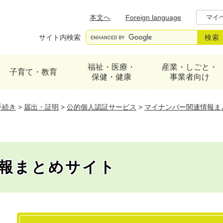
メニューを飛ばして本文へ
本文へ
Foreign language
マイ
サイト内検索
福祉・医療・
産業・しごと・
子育て・教育
保健・健康
事業者向け
手続き
>
届出・証明
>
公的個人認証サービス
>
マイナンバー関連情報ま
報まとめサイト
本