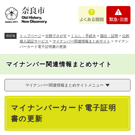
ペ
メニューを飛ばして本文へ
よ
緊
ー
く
急
ジ
あ
・
の
る
災
先
質
害
頭
トップページ
>
分類でさがす
>
くらし・手続き
>
届出・証明
>
公的
現在地
問
で
個人認証サービス
>
マイナンバー関連情報まとめサイト
>
マイナン
バーカード電子証明書の更新
す
。
マイナンバー関連情報まとめサイト
マイナンバー関連情報まとめサイトメニュー
本
マイナンバーカード電子証明
文
書の更新