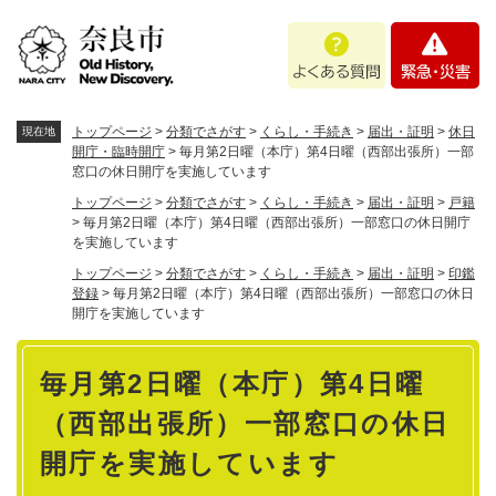
ペ
メニューを飛ばして本文へ
よ
緊
ー
く
急
ジ
あ
・
の
る
災
先
質
害
頭
トップページ
>
分類でさがす
>
くらし・手続き
>
届出・証明
>
休日
現在地
問
で
開庁・臨時開庁
>
毎月第2日曜（本庁）第4日曜（西部出張所）一部
窓口の休日開庁を実施しています
す
。
トップページ
>
分類でさがす
>
くらし・手続き
>
届出・証明
>
戸籍
>
毎月第2日曜（本庁）第4日曜（西部出張所）一部窓口の休日開庁
を実施しています
トップページ
>
分類でさがす
>
くらし・手続き
>
届出・証明
>
印鑑
登録
>
毎月第2日曜（本庁）第4日曜（西部出張所）一部窓口の休日
開庁を実施しています
本
毎月第2日曜（本庁）第4日曜
文
（西部出張所）一部窓口の休日
開庁を実施しています