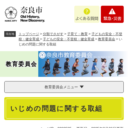
ペ
メニューを飛ばして本文へ
よ
緊
ー
く
急
ジ
あ
・
の
る
災
先
質
害
頭
トップページ
>
分類でさがす
>
子育て・教育
>
子どもの安全・不登
現在地
問
で
校・健全育成
>
子どもの安全・不登校・健全育成
>
教育委員会
>
い
じめの問題に関する取組
す
。
教育委員会
教育委員会メニュー
本
いじめの問題に関する取組
文