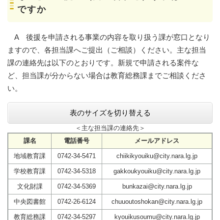
ですか
A 後援を申請される事業の内容を取り扱う課が窓口となり
ますので、各担当課へご提出（ご相談）ください。主な担当
課の連絡先は以下のとおりです。新規で申請される案件な
ど、担当課が分からない場合は教育総務課までご相談くださ
い。
表のサイズを切り替える
＜主な担当課の連絡先＞
課名
電話番号
メールアドレス
地域教育課
0742-34-5471
chiikikyouiku@city.nara.lg.jp
学校教育課
0742-34-5318
gakkoukyouiku@city.nara.lg.jp
文化財課
0742-34-5369
bunkazai@city.nara.lg.jp
中央図書館
0742-26-6124
chuuoutoshokan@city.nara.lg.jp
教育総務課
0742-34-5297
kyouikusoumu@city.nara.lg.jp