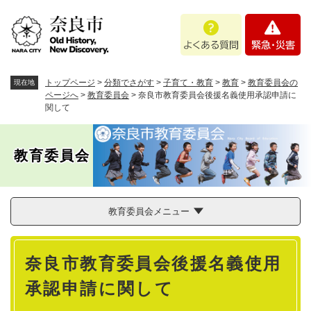
ペ
メニューを飛ばして本文へ
よ
緊
ー
く
急
ジ
あ
・
の
る
災
先
質
害
頭
トップページ
>
分類でさがす
>
子育て・教育
>
教育
>
教育委員会の
現在地
問
で
ページへ
>
教育委員会
>
奈良市教育委員会後援名義使用承認申請に
関して
す
。
教育委員会
教育委員会メニュー
本
奈良市教育委員会後援名義使用
文
承認申請に関して