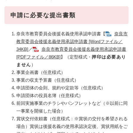
申請に必要な提出書類
奈良市教育委員会後援名義使用承認申請書【
奈良市
教育委員会後援名義使用承認申請書 [Wordファイル／
34KB]
／
奈良市教育委員会後援名義使用承認申請書
[PDFファイル／86KB]
】（定型様式・
押印は必要あり
ません
）
事業企画書（任意様式）
事業の収支予算書（任意様式）
申請団体の会則、規約や定款等（任意様式）
申請団体の役員名簿（任意様式）
前回実施事業のチラシやパンフレットなど（※以前に同
一事業を開催した場合）
賞状交付依頼書（任意様式：※賞状の交付を希望される
場合）賞状は後援名義の使用承認決定後、賞状用紙をご