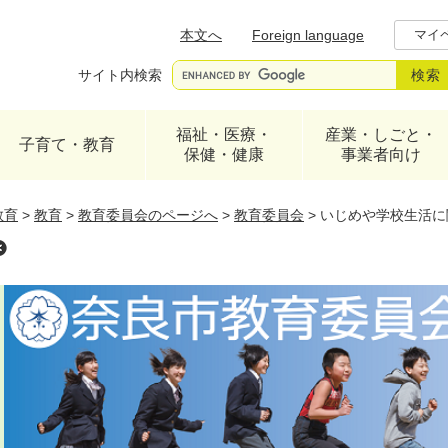
メニューを飛ばして本文へ
本文へ
Foreign language
マイ
サイト内検索
福祉・医療・
産業・しごと・
子育て・教育
保健・健康
事業者向け
教育
>
教育
>
教育委員会のページへ
>
教育委員会
>
いじめや学校生活に