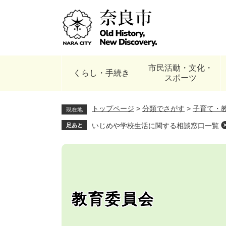
ペ
ー
ジ
の
先
頭
市民活動・文化・
で
くらし・手続き
スポーツ
す
。
トップページ
>
分類でさがす
>
子育て・
現在地
いじめや学校生活に関する相談窓口一覧
足あと
教育委員会