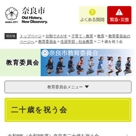
ペ
メニューを飛ばして本文へ
よ
緊
ー
く
急
ジ
あ
・
の
る
災
先
質
害
頭
トップページ
>
分類でさがす
>
子育て・教育
>
教育
>
教育委員会の
現在地
問
で
ページへ
>
教育委員会
>
生涯学習・社会教育
>
二十歳を祝う会
す
。
教育委員会
教育委員会メニュー
本
二十歳を祝う会
文
令和9年（令和8年度）奈良市二十歳を祝う会