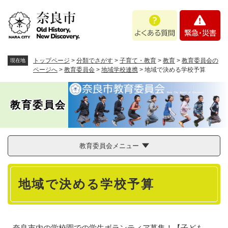
ペ
メニューを飛ばして本文へ
よ
緊
ー
く
急
ジ
あ
・
の
る
災
先
質
害
頭
トップページ
>
分類でさがす
>
子育て・教育
>
教育
>
教育委員会の
現在地
問
で
ページへ
>
教育委員会
>
地域学校連携
>
地域で決める学校予算
す
。
教育委員会
教育委員会メニュー
本
地域で決める学校予算
文
奈良市内の学校園での学生ボランティア募集！【子ども