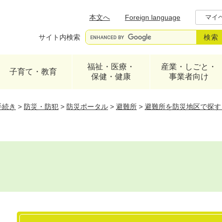
メニューを飛ばして本文へ
本文へ
Foreign language
マイ
サイト内検索
福祉・医療・
産業・しごと・
子育て・教育
保健・健康
事業者向け
手続き
>
防災・防犯
>
防災ポータル
>
避難所
>
避難所を防災地区で探す
本