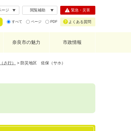
ページ
閲覧補助
緊急・災害
よくある質問
すべて
ページ
PDF
奈良市の魅力
市政情報
（さ行）
>
防災地区 佐保（サホ）