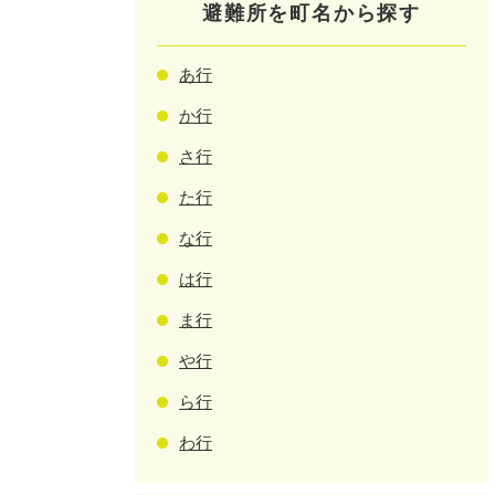
避難所を町名から探す
あ行
か行
さ行
た行
な行
は行
ま行
や行
ら行
わ行