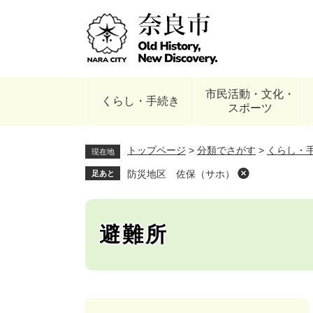
ペ
ー
ジ
の
先
頭
市民活動・文化・
で
くらし・手続き
スポーツ
す
。
トップページ
>
分類でさがす
>
くらし・
現在地
防災地区 佐保（サホ）
足あと
避難所