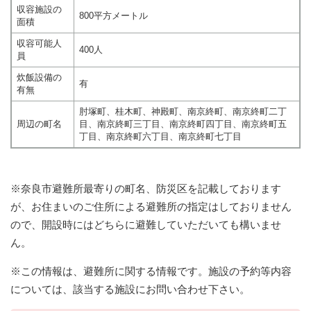
収容施設の
800平方メートル
面積
収容可能人
400人
員
炊飯設備の
有
有無
肘塚町、桂木町、神殿町、南京終町、南京終町二丁
周辺の町名
目、南京終町三丁目、南京終町四丁目、南京終町五
丁目、南京終町六丁目、南京終町七丁目
※奈良市避難所最寄りの町名、防災区を記載しております
が、お住まいのご住所による避難所の指定はしておりません
ので、開設時にはどちらに避難していただいても構いませ
ん。
※この情報は、避難所に関する情報です。施設の予約等内容
については、該当する施設にお問い合わせ下さい。