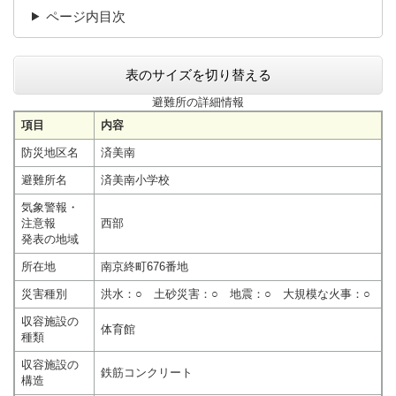
ページ内目次
表のサイズを切り替える
避難所の詳細情報
項目
内容
防災地区名
済美南
避難所名
済美南小学校
気象警報・
注意報
西部
発表の地域
所在地
南京終町676番地
災害種別
洪水：○ 土砂災害：○ 地震：○ 大規模な火事：○
収容施設の
体育館
種類
収容施設の
鉄筋コンクリート
構造