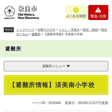
ペ
メニューを飛ばして本文へ
よ
緊
ー
く
急
ジ
あ
・
の
る
災
先
質
害
頭
トップページ
>
分類でさがす
>
くらし・手続き
>
防災・防犯
>
防災
現在地
問
で
ポータル
>
避難所
>
【避難所情報】済美南小学校
す
。
避難所
避難所メニュー
本
【避難所情報】済美南小学校
文
ページID：0220446
更新日：2024年12月27日更新