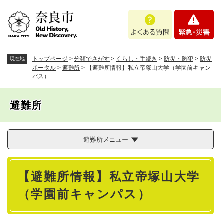
ペ
メニューを飛ばして本文へ
よ
緊
ー
く
急
ジ
あ
・
の
る
災
先
質
害
頭
トップページ
>
分類でさがす
>
くらし・手続き
>
防災・防犯
>
防災
現在地
問
で
ポータル
>
避難所
>
【避難所情報】私立帝塚山大学（学園前キャン
パス）
す
。
避難所
避難所メニュー
本
【避難所情報】私立帝塚山大学
文
（学園前キャンパス）