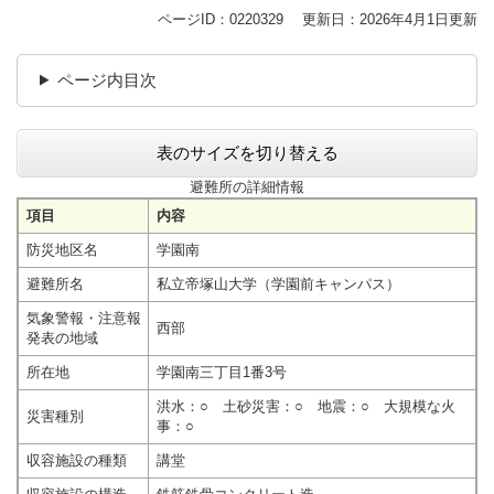
ページID：0220329
更新日：2026年4月1日更新
ページ内目次
表のサイズを切り替える
避難所の詳細情報
項目
内容
防災地区名
学園南
避難所名
私立帝塚山大学（学園前キャンパス）
気象警報・注意報
西部
発表の地域
所在地
学園南三丁目1番3号
洪水：○ 土砂災害：○ 地震：○ 大規模な火
災害種別
事：○
収容施設の種類
講堂