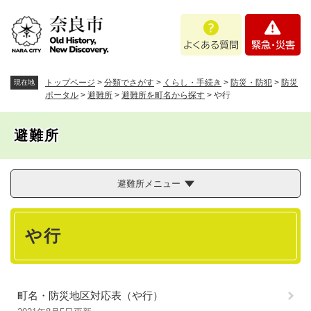
ペ
メニューを飛ばして本文へ
よ
緊
ー
く
急
ジ
あ
・
の
る
災
先
質
害
頭
トップページ
>
分類でさがす
>
くらし・手続き
>
防災・防犯
>
防災
現在地
問
で
ポータル
>
避難所
>
避難所を町名から探す
>
や行
す
。
避難所
避難所メニュー
本
や行
文
町名・防災地区対応表（や行）