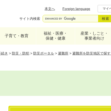
メニューを飛ばして本文へ
本文へ
Foreign language
マイ
サイト内検索
福祉・医療・
産業・しごと・
子育て・教育
保健・健康
事業者向け
手続き
>
防災・防犯
>
防災ポータル
>
避難所
>
避難所を防災地区で探す
本