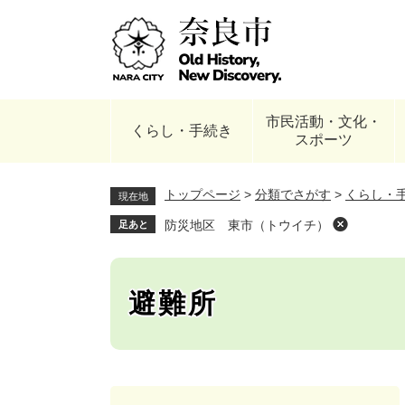
ペ
ー
ジ
の
先
頭
市民活動・文化・
で
くらし・手続き
スポーツ
す
。
トップページ
>
分類でさがす
>
くらし・
現在地
防災地区 東市（トウイチ）
足あと
避難所