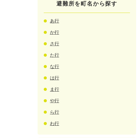
避難所を町名から探す
あ行
か行
さ行
た行
な行
は行
ま行
や行
ら行
わ行