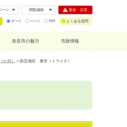
ページ
閲覧補助
緊急・災害
よくある質問
すべて
ページ
PDF
奈良市の魅力
市政情報
（た行）
>
防災地区 東市（トウイチ）