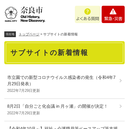
ペ
メニューを飛ばして本文へ
よ
緊
ー
く
急
ジ
あ
・
の
る
災
先
質
害
頭
トップページ
>
サブサイトの新着情報
現在地
問
で
本
す
サブサイトの新着情報
。
文
市立園での新型コロナウイルス感染者の発生（令和4年7
月29日発表）
2022年7月29日更新
8月2日「自分ごと化会議 in 月ヶ瀬」の開催が決定！
2022年7月29日更新
【令和4年10月～】福祉・介護職員等ベースアップ等支援