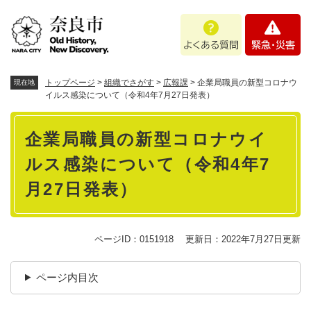
ペ
メニューを飛ばして本文へ
よ
緊
ー
く
急
ジ
あ
・
の
る
災
先
質
害
頭
トップページ
>
組織でさがす
>
広報課
>
企業局職員の新型コロナウ
現在地
問
で
イルス感染について（令和4年7月27日発表）
す
本
。
企業局職員の新型コロナウイ
文
ルス感染について（令和4年7
月27日発表）
ページID：0151918
更新日：2022年7月27日更新
ページ内目次