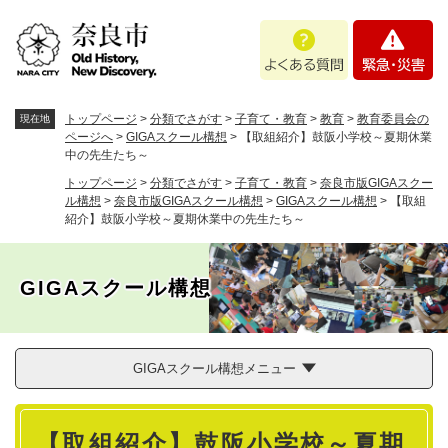
ペ
メニューを飛ばして本文へ
よ
緊
ー
く
急
ジ
あ
・
の
る
災
先
質
害
頭
トップページ
>
分類でさがす
>
子育て・教育
>
教育
>
教育委員会の
現在地
問
で
ページへ
>
GIGAスクール構想
>
【取組紹介】鼓阪小学校～夏期休業
中の先生たち～
す
。
トップページ
>
分類でさがす
>
子育て・教育
>
奈良市版GIGAスクー
ル構想
>
奈良市版GIGAスクール構想
>
GIGAスクール構想
>
【取組
紹介】鼓阪小学校～夏期休業中の先生たち～
GIGAスクール構想
GIGAスクール構想メニュー
本
【取組紹介】鼓阪小学校～夏期
文