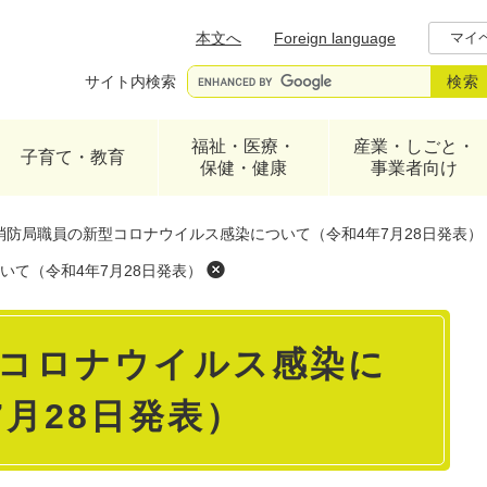
メニューを飛ばして本文へ
本文へ
Foreign language
マイ
サイト内検索
福祉・医療・
産業・しごと・
子育て・教育
保健・健康
事業者向け
消防局職員の新型コロナウイルス感染について（令和4年7月28日発表）
て（令和4年7月28日発表）
コロナウイルス感染に
7月28日発表）