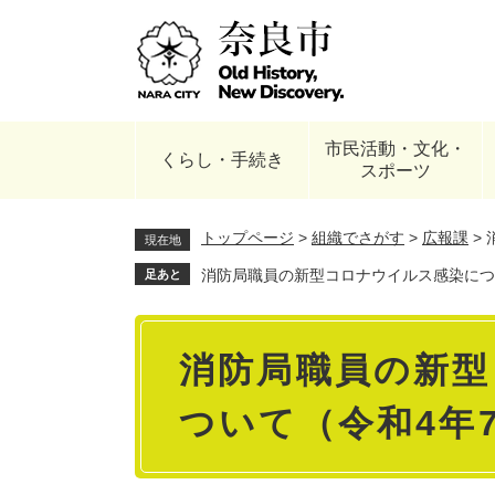
ペ
ー
ジ
の
先
頭
市民活動・文化・
で
くらし・手続き
スポーツ
す
。
トップページ
>
組織でさがす
>
広報課
>
現在地
消防局職員の新型コロナウイルス感染につい
足あと
本
消防局職員の新型
文
ついて（令和4年