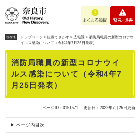
ペ
メニューを飛ばして本文へ
よ
緊
ー
く
急
ジ
あ
・
の
る
災
先
質
害
頭
トップページ
>
組織でさがす
>
広報課
>
消防局職員の新型コロナウ
現在地
問
で
イルス感染について（令和4年7月25日発表）
す
本
。
消防局職員の新型コロナウイ
文
ルス感染について（令和4年7
月25日発表）
ページID：0151571
更新日：2022年7月25日更新
ページ内目次