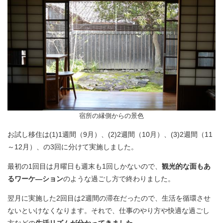
宿所の縁側からの景色
お試し移住は(1)1週間（9月）、(2)2週間（10月）、(3)2週間（11
～12月）、の3回に分けて実施しました。
最初の1回目は月曜日も週末も1回しかないので、
観光的な面もあ
るワーケ―ション
のような過ごし方で終わりました。
翌月に実施した2回目は2週間の滞在だったので、生活を循環させ
ないといけなくなります。それで、仕事のやり方や快適な過ごし
方などの
生活リズムが分かってきました
。