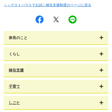
＞＞ゲストハウスでお試し移住支援制度のページに戻る
シ
ツ
L
ェ
イ
I
ア
ー
N
す
ト
E
る
す
で
る
送
奈良のこと
る
くらし
移住支援
子育て
しごと