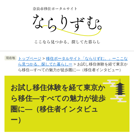
ペ
メ
ー
ニ
ジ
ュ
の
ー
先
を
頭
飛
で
ば
す
し
。
て
現在地
トップページ
>
移住ポータルサイト「ならりずむ。」ーここな
本
ら見つかる、探してた暮らしー
>
お試し移住体験を経て東京か
文
ら移住―すべての魅力が徒歩圏に―（移住者インタビュー）
へ
本
文
お試し移住体験を経て東京か
ら移住―すべての魅力が徒歩
圏に―（移住者インタビュ
ー）