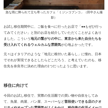
急な雨に降られて立ち寄ったカフェ「ミジンコブンコ」（田中さん撮
影）
お試し移住期間中に、ご飯を食べに行ったお店で「●●もぜひ行っ
てみてください」と別のお店を紹介していただくことがよくあり
ました。こういう
地元の繋がりの中に、東京から来た自分たちを
受け入れてくれるウェルカムな雰囲気
が心地よかったです。
元々はイタリアのような「地元に根付いた暮らし」に憧れ、日本
でそれが実現できるとしたらどこだろう、と考えていたのも、移
住先を奈良市に決めた理由の1つだったように思います。
移住に向けて
今回のお試し移住で、実際の生活圏での買い物や自炊をしてみ
て、魚屋、肉屋、パン屋、スーパーなど
普段使いできる店のクオ
リティやオープンな雰囲気がよくわかり
、
移住後の生活イメージ