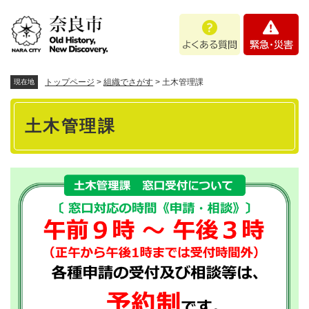
ペ
メニューを飛ばして本文へ
よ
緊
ー
く
急
ジ
あ
・
の
る
災
先
質
害
頭
トップページ
>
組織でさがす
>
土木管理課
現在地
問
で
本
す
土木管理課
。
文