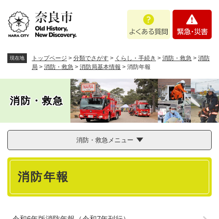
ペ
メニューを飛ばして本文へ
よ
緊
ー
く
急
ジ
あ
・
の
る
災
先
質
害
頭
トップページ
>
分類でさがす
>
くらし・手続き
>
消防・救急
>
消防
現在地
問
で
局
>
消防・救急
>
消防局基本情報
>
消防年報
す
。
消防・救急
消防・救急メニュー
本
消防年報
文
令和6年版消防年報（令和7年刊行）