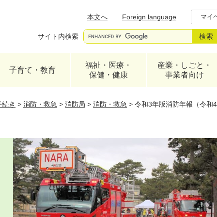
メニューを飛ばして本文へ
本文へ
Foreign language
マイ
サイト内検索
福祉・医療・
産業・しごと・
子育て・教育
保健・健康
事業者向け
手続き
>
消防・救急
>
消防局
>
消防・救急
>
令和3年版消防年報（令和