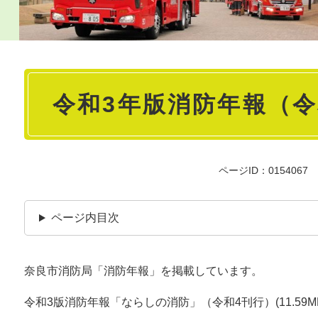
本
令和3年版消防年報（令
文
ページID：0154067
ページ内目次
奈良市消防局「消防年報」を掲載しています。
令和3版消防年報「ならしの消防」（令和4刊行）(11.5