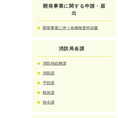
開発事業に関する申請・届
出
開発事業に伴う各種検査申請書
消防局各課
消防局総務課
消防課
予防課
救急課
指令課