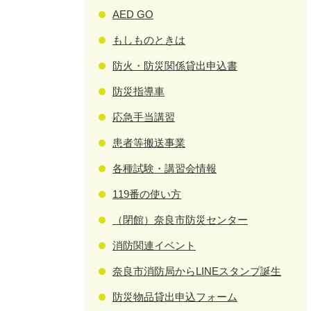
AED GO
もしものときは
防火・防災関係貸出申込書
防災指導車
応急手当講習
患者等搬送事業
各種試験・講習会情報
119番の使い方
（閉館）奈良市防災センター
消防関連イベント
奈良市消防局からLINEスタンプ誕生
防災物品貸出申込フォーム