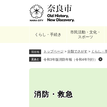
ペ
ー
ジ
の
先
頭
市民活動・文化・
で
くらし・手続き
スポーツ
す
。
トップページ
>
分類でさがす
>
くらし・
現在地
令和3年版消防年報（令和4年刊行）
足あと
消防・救急