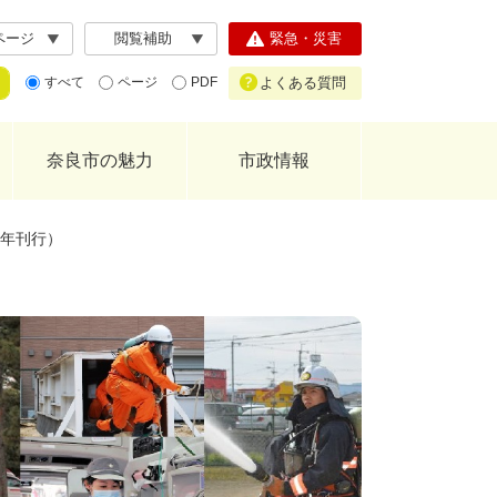
ページ
閲覧補助
緊急・災害
よくある質問
すべて
ページ
PDF
奈良市の魅力
市政情報
4年刊行）