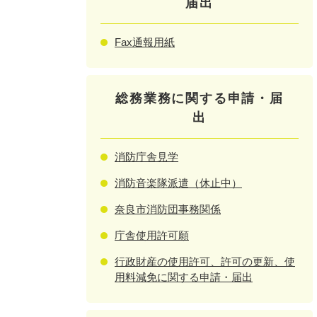
届出
Fax通報用紙
総務業務に関する申請・届
出
消防庁舎見学
消防音楽隊派遣（休止中）
奈良市消防団事務関係
庁舎使用許可願
行政財産の使用許可、許可の更新、使
用料減免に関する申請・届出