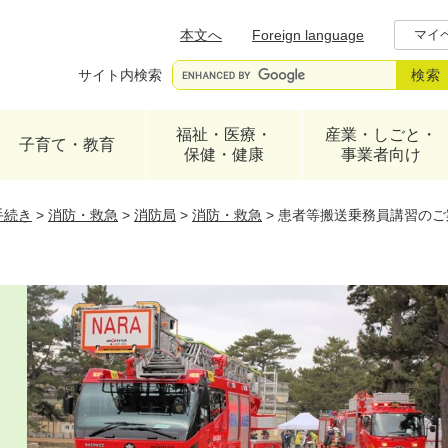
メニューを飛ばして本文へ
本文へ
Foreign language
マイ
サイト内検索
福祉・医療・
産業・しごと・
子育て・教育
保健・健康
事業者向け
手続き
>
消防・救急
>
消防局
>
消防・救急
>
患者等搬送乗務員講習のご