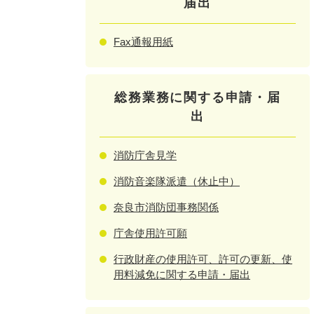
届出
Fax通報用紙
総務業務に関する申請・届
出
消防庁舎見学
消防音楽隊派遣（休止中）
奈良市消防団事務関係
庁舎使用許可願
行政財産の使用許可、許可の更新、使
用料減免に関する申請・届出