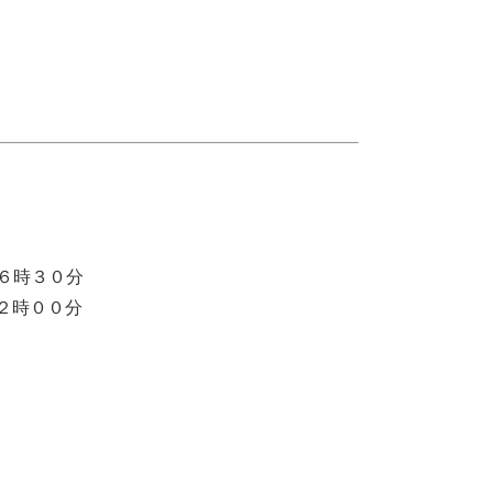
１６時３０分
２時００分​