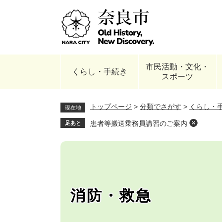
ペ
ー
ジ
の
先
頭
市民活動・文化・
で
くらし・手続き
スポーツ
す
。
トップページ
>
分類でさがす
>
くらし・
現在地
患者等搬送乗務員講習のご案内
足あと
消防・救急