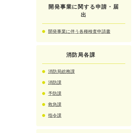
開発事業に関する申請・届
出
開発事業に伴う各種検査申請書
消防局各課
消防局総務課
消防課
予防課
救急課
指令課