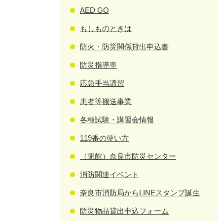
AED GO
もしものときは
防火・防災関係貸出申込書
防災指導車
応急手当講習
患者等搬送事業
各種試験・講習会情報
119番の使い方
（閉館）奈良市防災センター
消防関連イベント
奈良市消防局からLINEスタンプ誕生
防災物品貸出申込フォーム