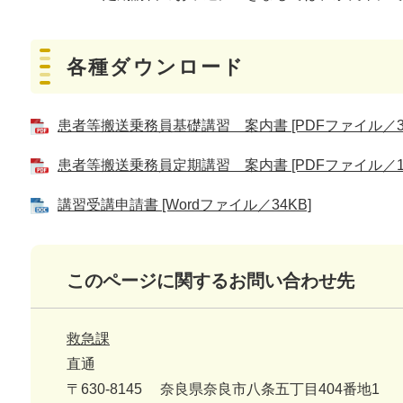
各種ダウンロード
患者等搬送乗務員基礎講習 案内書 [PDFファイル／35
患者等搬送乗務員定期講習 案内書 [PDFファイル／10
講習受講申請書 [Wordファイル／34KB]
このページに関するお問い合わせ先
救急課
直通
〒630-8145
奈良県奈良市八条五丁目404番地1