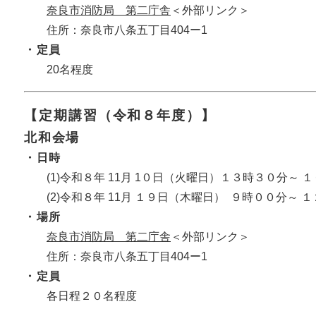
奈良市消防局 第二庁舎
＜外部リンク＞
住所：奈良市八条五丁目404ー1
・定員
20名程度
【定期講習（令和８年度）】
北和会場
・日時
(1)令和８年 11月 1０日（火曜日）１３時３０分～ 
(2)令和８年 11月
１９
日（木曜日） ９時００分～ １
・場所
奈良市消防局 第二庁舎
＜外部リンク＞
住所：奈良市八条五丁目404ー1​
・定員
各日程２０名程度