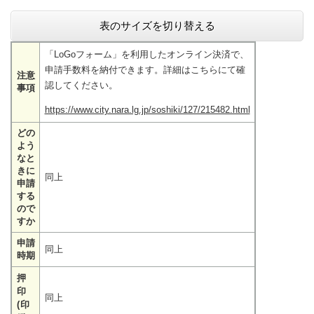
表のサイズを切り替える
「LoGoフォーム」を利用したオンライン決済で、
申請手数料を納付できます。詳細はこちらにて確
注意
認してください。
事項
https://www.city.nara.lg.jp/soshiki/127/215482.html
どの
よう
なと
きに
同上
申請
する
ので
すか
申請
同上
時期
押
印
同上
(印