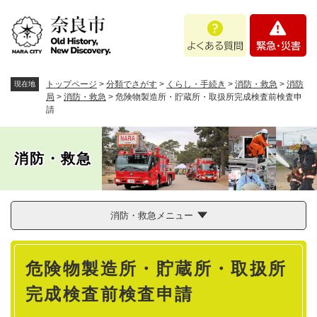
ペ
メニューを飛ばして本文へ
よ
緊
ー
く
急
ジ
あ
・
の
る
災
先
質
害
頭
トップページ
>
分類でさがす
>
くらし・手続き
>
消防・救急
>
消防
現在地
問
で
局
>
消防・救急
>
危険物製造所・貯蔵所・取扱所完成検査前検査申
請
す
。
消防・救急
消防・救急メニュー
本
危険物製造所・貯蔵所・取扱所
文
完成検査前検査申請