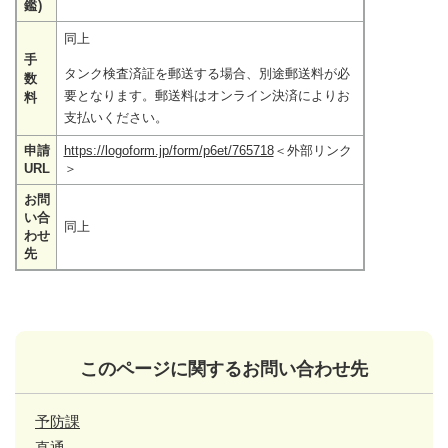
鑑)
同上
手
タンク検査済証を郵送する場合、別途郵送料が必
数
要となります。郵送料はオンライン決済によりお
料
支払いください。
申請
https://logoform.jp/form/p6et/765718
＜外部リンク
URL
＞
お問
い合
同上
わせ
先
このページに関するお問い合わせ先
予防課
直通