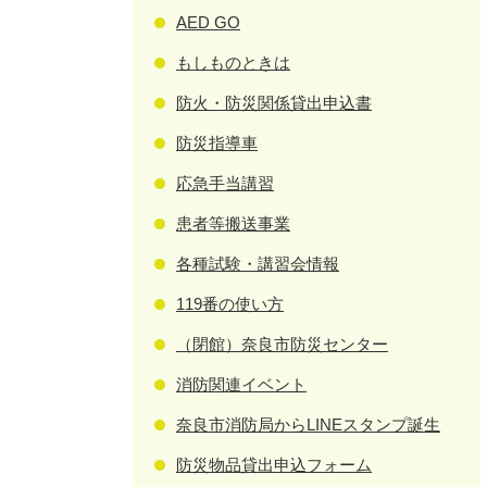
AED GO
もしものときは
防火・防災関係貸出申込書
防災指導車
応急手当講習
患者等搬送事業
各種試験・講習会情報
119番の使い方
（閉館）奈良市防災センター
消防関連イベント
奈良市消防局からLINEスタンプ誕生
防災物品貸出申込フォーム