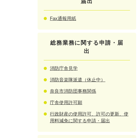
届出
Fax通報用紙
総務業務に関する申請・届
出
消防庁舎見学
消防音楽隊派遣（休止中）
奈良市消防団事務関係
庁舎使用許可願
行政財産の使用許可、許可の更新、使
用料減免に関する申請・届出