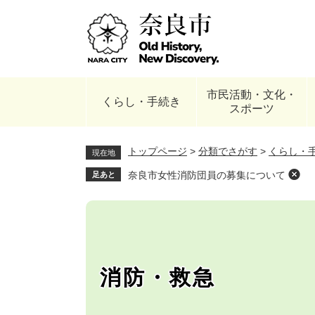
ペ
ー
ジ
の
先
頭
市民活動・文化・
で
くらし・手続き
スポーツ
す
。
トップページ
>
分類でさがす
>
くらし・
現在地
奈良市女性消防団員の募集について
足あと
消防・救急