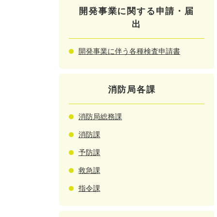
開発事業に関する申請・届
出
開発事業に伴う各種検査申請書
消防局各課
消防局総務課
消防課
予防課
救急課
指令課